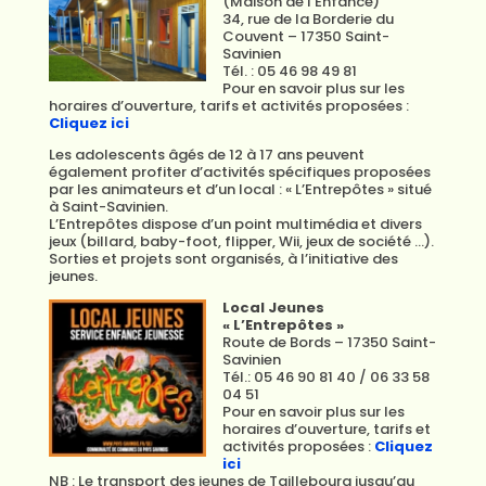
(Maison de l’Enfance)
34, rue de la Borderie du
Couvent – 17350 Saint-
Savinien
Tél. : 05 46 98 49 81
Pour en savoir plus sur les
horaires d’ouverture, tarifs et activités proposées :
Cliquez ici
Les adolescents âgés de 12 à 17 ans peuvent
également profiter d’activités spécifiques proposées
par les animateurs et d’un local : « L’Entrepôtes » situé
à Saint-Savinien.
L’Entrepôtes dispose d’un point multimédia et divers
jeux (billard, baby-foot, flipper, Wii, jeux de société …).
Sorties et projets sont organisés, à l’initiative des
jeunes.
Local Jeunes
« L’Entrepôtes »
Route de Bords – 17350 Saint-
Savinien
Tél.: 05 46 90 81 40 / 06 33 58
04 51
Pour en savoir plus sur les
horaires d’ouverture, tarifs et
activités proposées :
Cliquez
ici
NB : Le transport des jeunes de Taillebourg jusqu’au