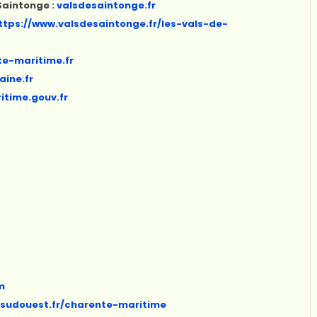
aintonge :
valsdesaintonge.fr
ttps://www.valsdesaintonge.fr/les-vals-de-
te-maritime.fr
aine.fr
itime.gouv.fr
m
:
sudouest.fr/charente-maritime