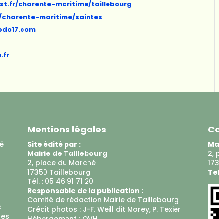
st.fr/charente-maritime/taillebourg
r/charente-maritime/saintes
bdo17.com
.fr
Mentions légales
Co
ué
Site édité par :
Mai
Mairie de Taillebourg
2, 
2, place du Marché
173
17350 Taillebourg
Tel
Tél. : 05 46 91 71 20
Responsable de la publication :
Comité de rédaction Mairie de Taillebourg
c
Crédit photos : J-F. Weill dit Morey, P. Texier
les
Hébergement :
OVH