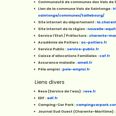
Communauté de communes des Vals de S
Lien de la commune Vals de Saintonge :
h
saintonge/communes/taillebourg/
Site internet du département :
la.charen
Site internet de la région :
nouvelle-aquit
Service l’Etat / Préfecture :
charente-mar
Académie de Poitiers :
ac-poitiers.fr
Service Public :
service-public.fr
Caisse d’allocations Familiales :
caf.fr
Assurance maladie :
ameli.fr
Pôle emploi :
pole-emploi.fr
Liens divers
Rese (Service de l’eau) :
rese.fr
EDF :
edf.fr
Camping-Car Park :
campingcarpark.co
Journal Sud Ouest (Charente-Maritime) 