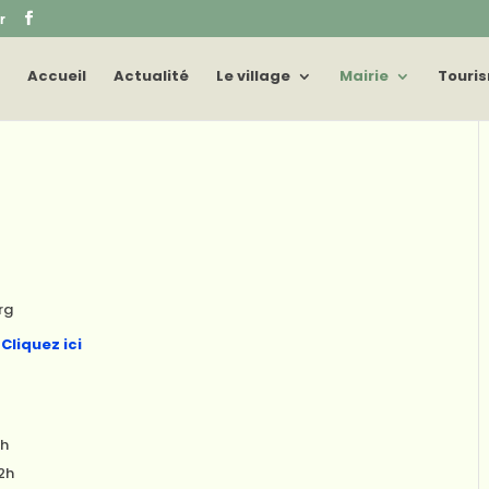
r
Accueil
Actualité
Le village
Mairie
Touri
rg
:
Cliquez ici
2h
12h