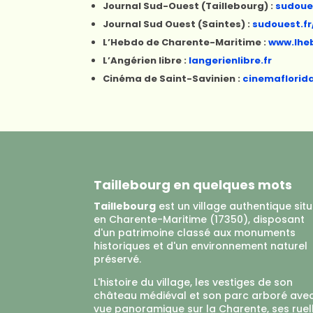
Journal Sud-Ouest (Taillebourg) :
sudoue
Journal Sud Ouest (Saintes) :
sudouest.f
L’Hebdo de Charente-Maritime :
www.lhe
L’Angérien libre :
langerienlibre.fr
Cinéma de Saint-Savinien :
cinemaflorida
Taillebourg en quelques mots
Taillebourg
est un village authentique sit
en Charente-Maritime (17350), disposant
d'un patrimoine classé aux monuments
historiques et d'un environnement naturel
préservé.
L'histoire du village, les vestiges de son
château médiéval et son parc arboré ave
vue panoramique sur la Charente, ses ruel