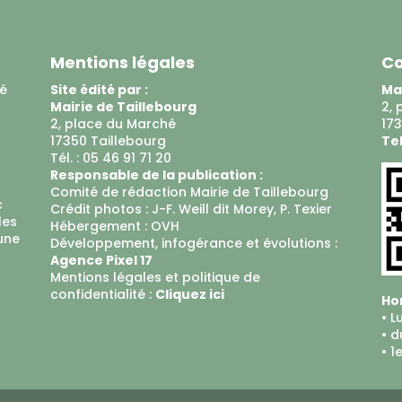
Mentions légales
Co
ué
Site édité par :
Mai
Mairie de Taillebourg
2, 
2, place du Marché
173
17350 Taillebourg
Tel
Tél. : 05 46 91 71 20
Responsable de la publication :
Comité de rédaction Mairie de Taillebourg
c
Crédit photos : J-F. Weill dit Morey, P. Texier
les
Hébergement :
OVH
 une
Développement, infogérance et évolutions :
Agence Pixel 17
Mentions légales et politique de
confidentialité :
Cliquez ici
Hor
• L
• d
• 1