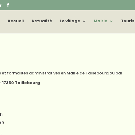
r
Accueil
Actualité
Le village
Mairie
Touri
et formalités administratives en Mairie de Taillebourg ou par
– 17350 Taillebourg
2h
12h