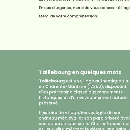
En cas d’urgence, merci de vous adresser à l’ag
Merci de votre compréhension.
Taillebourg en quelques mots
Taillebourg
est un village authentique sit
en Charente-Maritime (17350), disposant
d'un patrimoine classé aux monuments
historiques et d'un environnement naturel
préservé.
L'histoire du village, les vestiges de son
château médiéval et son parc arboré ave
vue panoramique sur la Charente, ses ruel
et lieux-dits, méritent le détour, une halte,