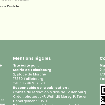
ence Postale.
Mentions légales
Co
ué
Site édité par :
Mai
Mairie de Taillebourg
2, 
2, place du Marché
173
17350 Taillebourg
Tel
Tél. : 05 46 91 71 20
Responsable de la publication :
Comité de rédaction Mairie de Taillebourg
c
Crédit photos : J-F. Weill dit Morey, P. Texier
les
Hébergement :
OVH
 une