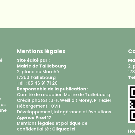
Mentions légales
Co
ué
Site édité par :
Mai
Mairie de Taillebourg
2, 
2, place du Marché
173
17350 Taillebourg
Tel
Tél. : 05 46 91 71 20
Responsable de la publication :
Comité de rédaction Mairie de Taillebourg
c
Crédit photos : J-F. Weill dit Morey, P. Texier
les
Hébergement :
OVH
 une
Développement, infogérance et évolutions :
Agence Pixel 17
Mentions légales et politique de
confidentialité :
Cliquez ici
Hor