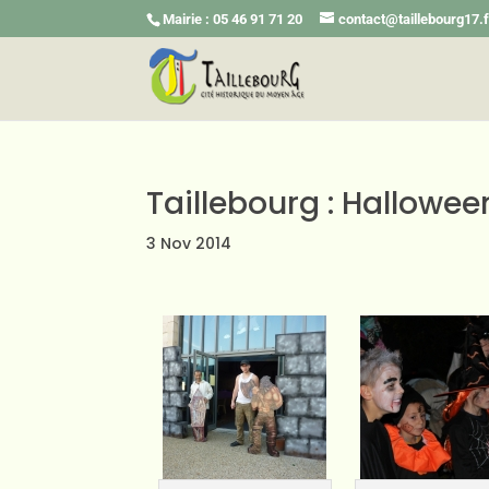
Mairie : 05 46 91 71 20
contact@taillebourg17.f
Taillebourg : Hallowee
3 Nov 2014