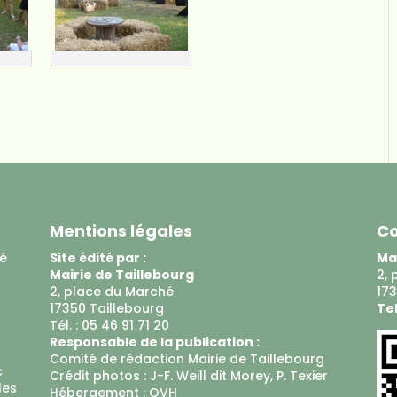
Mentions légales
Co
ué
Site édité par :
Mai
Mairie de Taillebourg
2, 
2, place du Marché
173
17350 Taillebourg
Tel
Tél. : 05 46 91 71 20
Responsable de la publication :
Comité de rédaction Mairie de Taillebourg
c
Crédit photos : J-F. Weill dit Morey, P. Texier
les
Hébergement :
OVH