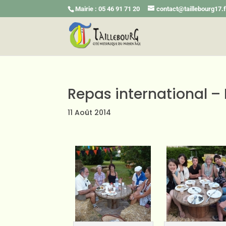
Mairie : 05 46 91 71 20
contact@taillebourg17.f
Repas international – 
11 Août 2014