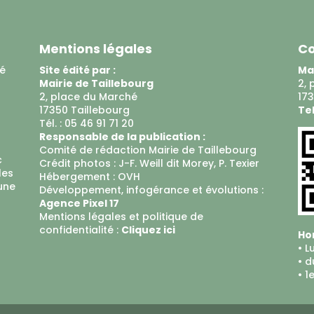
Mentions légales
Co
ué
Site édité par :
Mai
Mairie de Taillebourg
2, 
2, place du Marché
173
17350 Taillebourg
Tel
Tél. : 05 46 91 71 20
Responsable de la publication :
Comité de rédaction Mairie de Taillebourg
c
Crédit photos : J-F. Weill dit Morey, P. Texier
les
Hébergement :
OVH
 une
Développement, infogérance et évolutions :
Agence Pixel 17
Mentions légales et politique de
confidentialité :
Cliquez ici
Hor
• L
• d
• 1